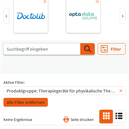
Select Input
-
Alle
Select Input
Special Interests
-
Alle
Filter
Aktive Filter:
Produktgruppe: Therapiegeräte für physikalische Therapie
alle Filter entfernen
Keine Ergebnisse
Seite drucken