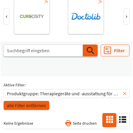
Select Input
-
Alle
Select Input
Special Interests
-
Alle
Filter
Aktive Filter:
Produktgruppe: Therapiegeräte und -ausstattung für Ergotherapie / Logopädie
alle Filter entfernen
Keine Ergebnisse
Seite drucken