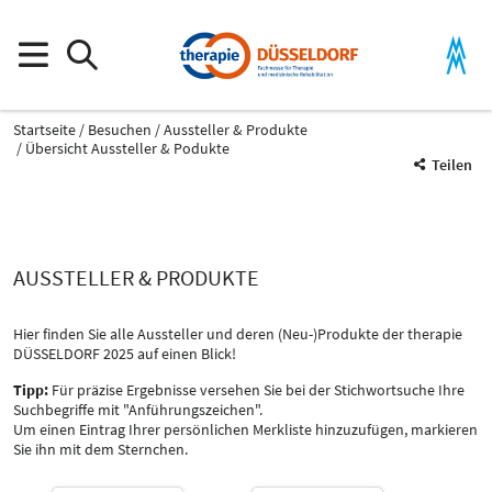
Startseite
Besuchen
Aussteller & Produkte
Übersicht Aussteller & Podukte
Teilen
AUSSTELLER & PRODUKTE
Hier finden Sie alle Aussteller und deren (Neu-)Produkte der therapie
DÜSSELDORF 2025 auf einen Blick!
Tipp:
Für präzise Ergebnisse versehen Sie bei der Stichwortsuche Ihre
Produktgruppe
Suchbegriffe mit "Anführungszeichen".
Therapiegeräte und -ausstattung für Ergotherapie / Logopädie
Um einen Eintrag Ihrer persönlichen Merkliste hinzuzufügen, markieren
Sie ihn mit dem Sternchen.
Therapiegeräte und -ausstattung für Ergotherapie / Logopädie
Katalog