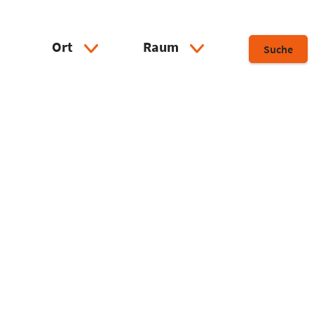
Ort
Raum
Suche
Select Input
Select Input