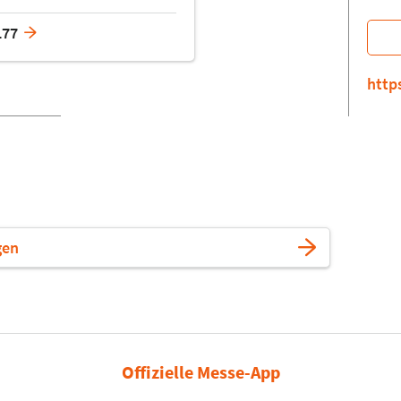
L77
http
gen
Offizielle Messe-App