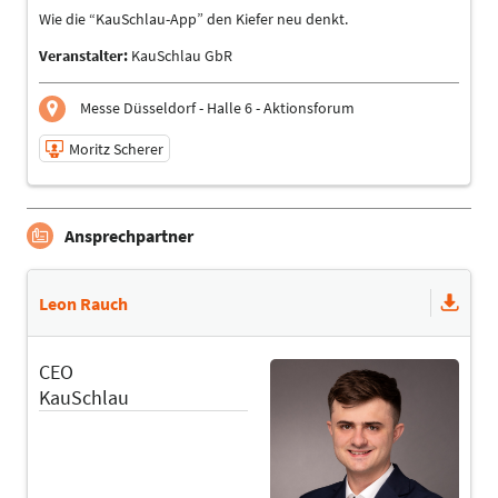
Wie die “KauSchlau-App” den Kiefer neu denkt.
Veranstalter:
KauSchlau GbR
Messe Düsseldorf - Halle 6 - Aktionsforum
Moritz Scherer
20.09.2025 | 12:15 - 12:45
Ansprechpartner
Moritz Scherer
Referent
Sprache
Leon Rauch
Deutsch
Themen
CEO
Ergotherapeuten | Heilpraktiker | Logopäden/
Sprachtherapeuten | Management | Physiotherapeuten |
KauSchlau
Ärzte