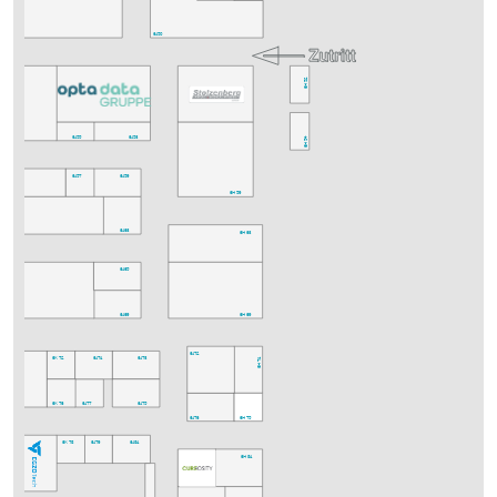
6K50
6J50
6H52
6K52
6J55
6J53
6H54
6K58
6J57
6J59
6H59
6K64
6J63
6H63
6J65
6K70
6J69
6H69
6J72
6H71
6K72
6J71
6J73
6K74
6K76
6J77
6J75
6J76
6H75
6K78
6J79
6J81
6H81