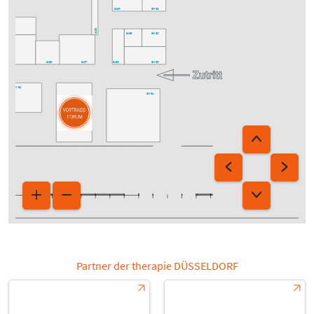
6J84
6H83
6K86
6J85
6J86
6H85
6H89
6J88
6K90
6J89
6J87
6K92
6H91
Partner der therapie DÜSSELDORF