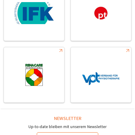
6J72
6H71
6K72
6J71
6J73
6K74
6K76
6J77
6J75
6J76
6H75
6K78
6J79
6J81
6H81
6J84
6H83
6K86
6J85
6J86
6H85
6H89
6J88
6K90
6J89
6J87
6K92
6H91
NEWSLETTER
Up-to-date bleiben mit unserem Newsletter