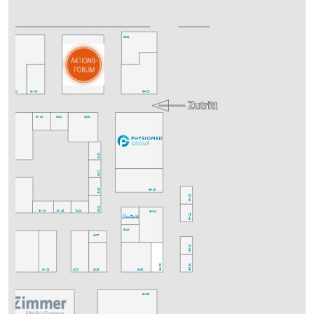
6J02
6K02
6K04
6H05
6K10
6J11
6J13
6J15
6K12
6J17
6J19
6H19
6H20
6J21
6K22
6K24
6K26
6J23
6H21
6H22
6J24
6J27
6H28
6H29
6H30
6K30
6K28
6J25
6J29
6J30
6H33