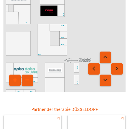
6K36
6H41
6K46
6J45
6H45
6H47
6H49
6K50
6J50
6H52
6K52
6J55
6J53
6H54
6K58
6J57
6J59
6H59
6K64
6J63
6H63
Partner der therapie DÜSSELDORF
6J65
6K70
6J69
6H69