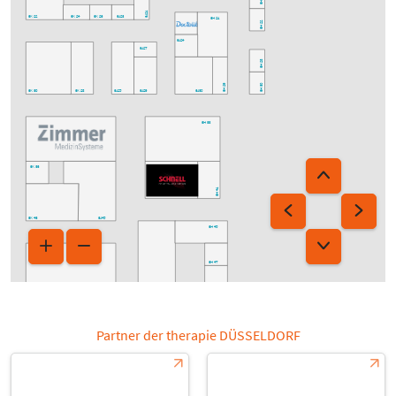
6J21
6K22
6K24
6K26
6J23
6H21
6H22
6J24
6J27
6H28
6H29
6H30
6K30
6K28
6J25
6J29
6J30
6H33
6K36
6H41
6K46
6J45
6H45
6H47
6H49
6K50
6J50
Partner der therapie DÜSSELDORF
6H52