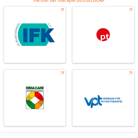
Partner der therapie DÜSSELDORF