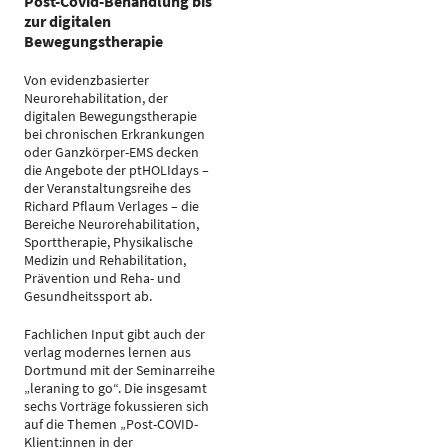
Post-Covid-Behandlung bis
zur digitalen
Bewegungstherapie
Von evidenzbasierter
Neurorehabilitation, der
digitalen Bewegungstherapie
bei chronischen Erkrankungen
oder Ganzkörper-EMS decken
die Angebote der ptHOLIdays –
der Veranstaltungsreihe des
Richard Pflaum Verlages – die
Bereiche Neurorehabilitation,
Sporttherapie, Physikalische
Medizin und Rehabilitation,
Prävention und Reha- und
Gesundheitssport ab.
Fachlichen Input gibt auch der
verlag modernes lernen aus
Dortmund mit der Seminarreihe
„leraning to go“. Die insgesamt
sechs Vorträge fokussieren sich
auf die Themen „Post-COVID-
Klient:innen in der