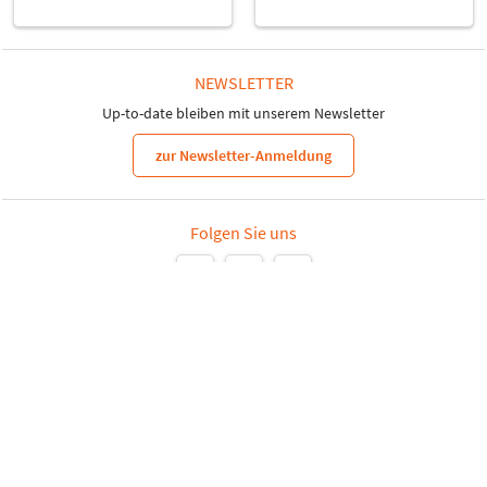
NEWSLETTER
Up-to-date bleiben mit unserem Newsletter
zur Newsletter-Anmeldung
Folgen Sie uns
Leipziger Messe GmbH, Messe-Allee 1, 04356 Leipzig
Impressum
Datenschutz
Informationspflichten
Seite drucken
© Leipziger Messe 2022. Alle Rechte vorbehalten.