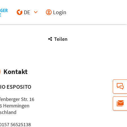
DE
Login
Select Input
Teilen
Kontakt
IO ESPOSITO
fenberger Str. 16
66 Hemmingen
schland
: 0157 56525138