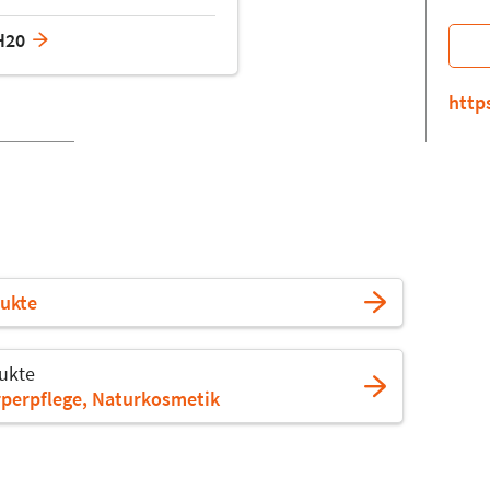
H20
http
ukte
ukte
rperpflege, Naturkosmetik