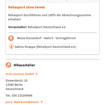
Sabine Knappe (RehaSport Deutschland e.V.)
Rehasport ohne Verein
Referent
Sprache
Rehasport durchführen und 100% der Abrechnungssumme
Deutsch
erhalten!
Themen
Veranstalter:
RehaSport Deutschland e.V.
Physiotherapeuten | Ergotherapeuten | Sporttherapeuten
| Sportwissenschaftler | Trainer, Übungsleiter Reha- und
Gesundheitssport | Management
Messe Düsseldorf - Halle 6 - Vortragsforum
Sabine Knappe (RehaSport Deutschland e.V.)
20.09.2025 | 14:45 - 15:15
Mitaussteller
Sabine Knappe (RehaSport Deutschland e.V.)
Referent
es.te services GmbH
Sprache
Eiswerderstr. 20
Deutsch
13585 Berlin
Themen
Deutschland
Physiotherapeuten | Ergotherapeuten | Sporttherapeuten
Tel.: 030 233209996
| Sportwissenschaftler | Trainer, Übungsleiter Reha- und
Gesundheitssport | Management
per E-Mail kontaktieren