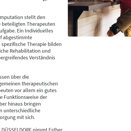
Amputation stellt den
e beteiligten Therapeuten
fgabe. Ein Individuelles
f abgestimmte
spezifische Therapie bilden
eiche Rehabilitation und
ergreifendes Verständnis
sen über die
lgemeinen therapeutischen
uten vor allem ein gutes
he Funktionsweise der
er hinaus bringen
n unterschiedliche
orgung mit sich.
ie DÜSSELDORF nimmt Esther