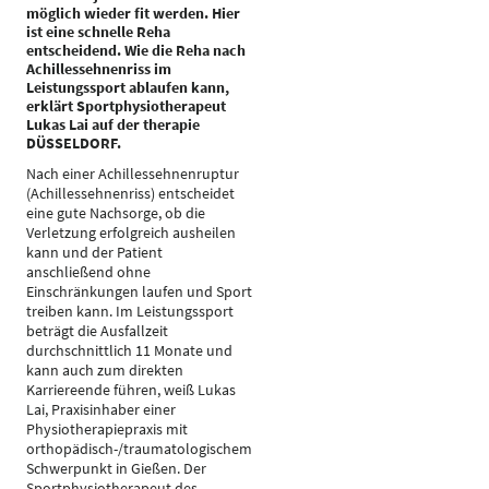
möglich wieder fit werden. Hier
ist eine schnelle Reha
entscheidend. Wie die Reha nach
Achillessehnenriss im
Leistungssport ablaufen kann,
erklärt Sportphysiotherapeut
Lukas Lai auf der therapie
DÜSSELDORF.
Nach einer Achillessehnenruptur
(Achillessehnenriss) entscheidet
eine gute Nachsorge, ob die
Verletzung erfolgreich ausheilen
kann und der Patient
anschließend ohne
Einschränkungen laufen und Sport
treiben kann. Im Leistungssport
beträgt die Ausfallzeit
durchschnittlich 11 Monate und
kann auch zum direkten
Karriereende führen, weiß Lukas
Lai, Praxisinhaber einer
Physiotherapiepraxis mit
orthopädisch-/traumatologischem
Schwerpunkt in Gießen. Der
Sportphysiotherapeut des