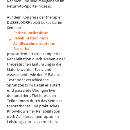
Rahmen und sind maßgebend im
Return-to-Sports-Prozess.
Auf dem Kongress der therapie
DÜSSELDORF spielt Lukas Lai im
Seminar
"Kriteriumsbasierte
Rehabilitation nach
Achillessehnenruptur im
Basketball"
praxisorientiert eine komplette
Rehabilitation durch. Neben einer
theoretischen Einführung in die
Materie werden Tests und
Assessments wie der „Y-Balance
Test“ oder verschiedene
Sprungtests im Detail erläutert
und passende Übungen live
demonstriert. Ziel ist es, den
Teilnehmern durch das Seminar
theoretisches und praktisches
Know-how einer Rehabilitation
nach Achillessehnenruptur im
Leistungssport zu vermitteln.