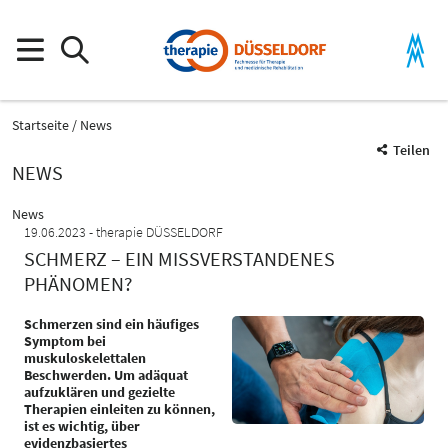
Startseite
News
Teilen
NEWS
News
19.06.2023
therapie DÜSSELDORF
SCHMERZ – EIN MISSVERSTANDENES
PHÄNOMEN?
Schmerzen sind ein häufiges
Symptom bei
muskuloskelettalen
Beschwerden. Um adäquat
aufzuklären und gezielte
Therapien einleiten zu können,
ist es wichtig, über
evidenzbasiertes