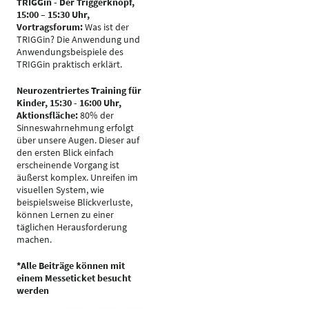
TRIGGin - Der Triggerknopf,
15:00 – 15:30 Uhr,
Vortragsforum:
Was ist der
TRIGGin? Die Anwendung und
Anwendungsbeispiele des
TRIGGin praktisch erklärt.
Neurozentriertes Training für
Kinder, 15:30 - 16:00 Uhr,
Aktionsfläche:
80% der
Sinneswahrnehmung erfolgt
über unsere Augen. Dieser auf
den ersten Blick einfach
erscheinende Vorgang ist
äußerst komplex. Unreifen im
visuellen System, wie
beispielsweise Blickverluste,
können Lernen zu einer
täglichen Herausforderung
machen.
*Alle Beiträge können mit
einem Messeticket besucht
werden