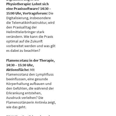
Physiotherapie: Lohnt sich
eine Praxissoftware? 14:30 –
15:00 Uhr, Vortragsforum:
Die
Digitalisierung, insbesondere
die Telematikinfrastruktur, wird
den Praxisalltag der
Heilmittelerbringer stark
verändern. Wie kann die Praxis
optimal auf die Zukunft
vorbereitet werden und was gilt
es dabei zu beachten?
Flamencotanz in der Therapie,
14:30 – 15:30 Uhr,
Aktionsfläche:
Mit
Flamencotanz den Lymphfluss
beeinflussen, eine gesunde
Körperhaltung aufbauen und
den Gefühlen, die während der
Erkrankung entstehen,
Ausdruck verleihen? Die
Flamencotänzerin Antinéa zeigt,
wie das geht.