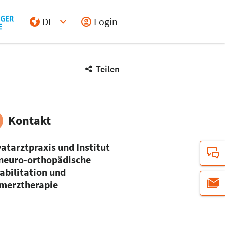
DE
Login
Select Input
Teilen
Kontakt
vatarztpraxis und Institut
 neuro-orthopädische
abilitation und
merztherapie