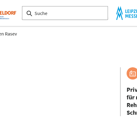
en Rasev
Pri
für
Reh
Sch