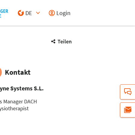
DE
Login
Select Input
Teilen
Kontakt
yne Systems S.L.
es Manager DACH
siotherapist