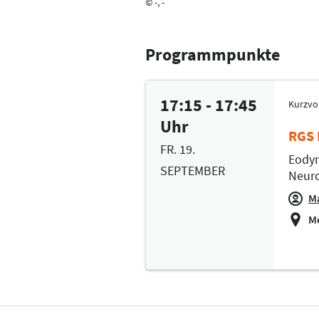
© -, -
Programmpunkte
17:15 - 17:45
Kurzvo
Uhr
RGS 
FR. 19.
Eodyn
SEPTEMBER
Neuro
Ma
Me