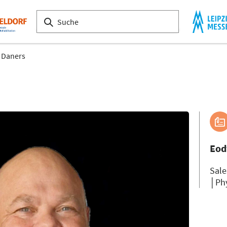
 Daners
Eod
Sal
│Phy