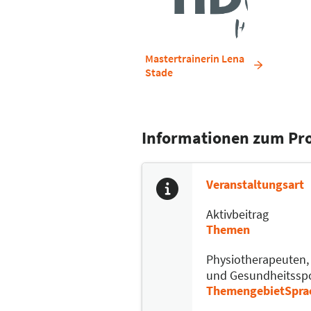
Art des Trainings stimuliert da
individuell angepasst werden.
Mastertrainerin Lena
Stade
Informationen zum P
Veranstaltungsart
Aktivbeitrag
Themen
Physiotherapeuten
und Gesundheitssp
Themengebiet
Spra