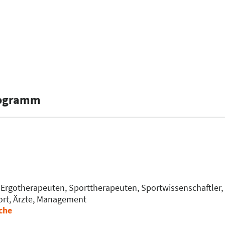
s Nervensystem und fördert die Koordination. Die Wasserfüll
rogramm
,
Ergotherapeuten,
Sporttherapeuten,
Sportwissenschaftler,
ort,
Ärzte,
Management
che