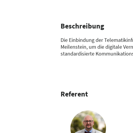
Beschreibung
Die Einbindung der Telematikinfr
Meilenstein, um die digitale Ve
standardisierte Kommunikations
Krankenversicherungen und and
Begriffe und Zusammenhänge besp
direkte und indirekte Kosten so
Referent