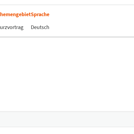
hemengebiet
Sprache
urzvortrag
Deutsch