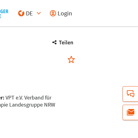
DE
Login
Select Input
Teilen
er:
VPT e.V. Verband für
apie Landesgruppe NRW