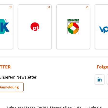
TTER
Folge
 unserem Newsletter
r-Anmeldung
Leipziger Messe GmbH, Messe-Allee 1, 04356 Leipzig