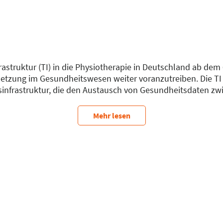
astruktur (TI) in die Physiotherapie in Deutschland ab dem 0
rnetzung im Gesundheitswesen weiter voranzutreiben. Die TI 
infrastruktur, die den Austausch von Gesundheitsdaten zwi
eren Akteuren im Gesundheitswesen ermöglicht. Im Vortra
rochen, die bei der Einbindung der Physiotherapie in die T
Mehr lesen
wie die Finanzierungsvereinbarung sowie die Refinanzierun