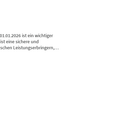
1.01.2026 ist ein wichtiger
ist eine sichere und
schen Leistungserbringern,
g werden die wesentlichen
I relevant sind. Auch wird auf
g näher eingegangen.