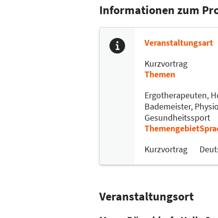
Informationen zum P
Veranstaltungsart
Kurzvortrag
Themen
Ergotherapeuten,
He
Bademeister,
Physi
Gesundheitssport
Themengebiet
Spra
Kurzvortrag
Deut
Veranstaltungsort