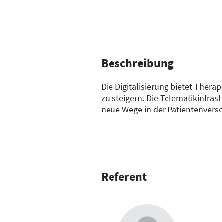
Beschreibung
Die Digitalisierung bietet Thera
zu steigern. Die Telematikinfra
neue Wege in der Patientenverso
einen Überblick über rechtlich
auf und geben Handlungsempfeh
Referent