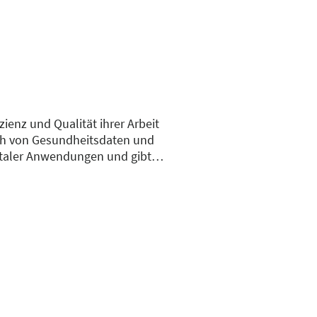
zienz und Qualität ihrer Arbeit
usch von Gesundheitsdaten und
gitaler Anwendungen und gibt
Wir zeigen die Chancen der TI
en.