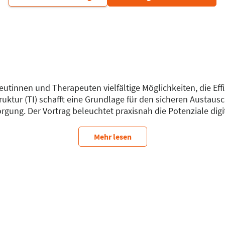
peutinnen und Therapeuten vielfältige Möglichkeiten, die Effi
struktur (TI) schafft eine Grundlage für den sicheren Austa
rgung. Der Vortrag beleuchtet praxisnah die Potenziale di
e Rahmenbedingungen wie Datenschutz und Datensicherheit. 
lungen für den sicheren Umgang mit gesetzlichen Vorgab
Mehr lesen