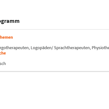
rogramm
Themen
rgotherapeuten,
Logopäden/ Sprachtherapeuten,
Physioth
che
sch