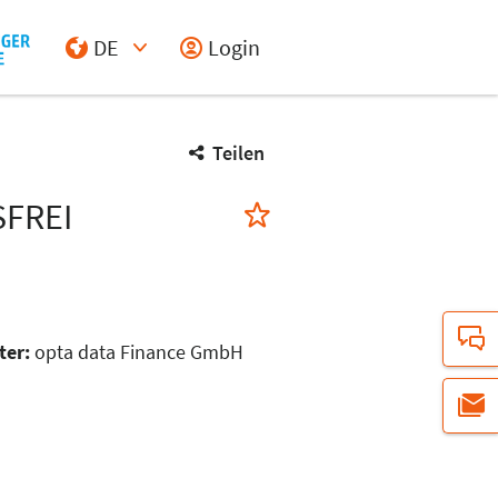
DE
Login
Select Input
Teilen
SFREI
ter:
opta data Finance GmbH