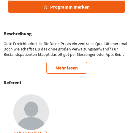
Programm merken
Beschreibung
Gute Erreichbarkeit ist für Deine Praxis ein zentrales Qualitätsmerkmal.
Doch wie schaffst Du das ohne großen Verwaltungsaufwand? Für
Bestandspatienten klappt das oft gut per Messenger oder App. Bei
Neupatienten wird es komplexer. Eine smarte Lösung ist hier die
Online-Rezeption: Sie sichert eine 24/7-Erreichbarkeit und ermöglicht
Mehr lesen
Patienten, alle Aufnahmeformalitäten – inklusive Verordnungsfoto –
selbst zu erledigen.
Im Vortrag zeigen wir Dir, wie Du Abläufe für Neu- und
Referent
Bestandspatienten effizient steuerst und bis zu 80 %
Verwaltungsaufwand sparst – ganz ohne Rezeption oder
Therapierende.