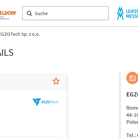
EGZOTech Sp. z o.o.
ILS
EGZ
Romu
44-1
Pole
Tel.