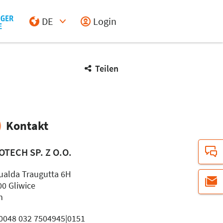
DE
Login
Select Input
Teilen
Kontakt
OTECH SP. Z O.O.
alda Traugutta 6H
00 Gliwice
n
: 0048 032 7504945|0151