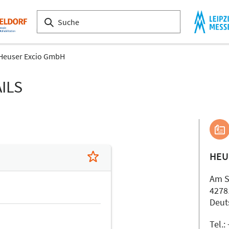
Heuser Excio GmbH
ILS
HEU
Am S
4278
Deut
Tel.: