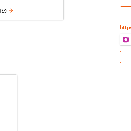
H19
http