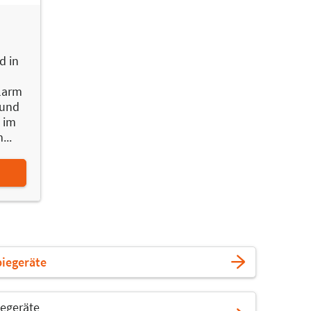
d in
elarm
 und
 im
...
piegeräte
iegeräte