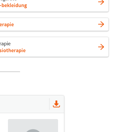
 -bekleidung
erapie
rapie
siotherapie