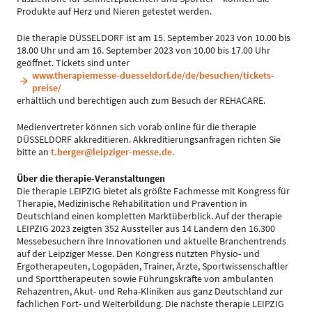
Produkte auf Herz und Nieren getestet werden.
Die therapie DÜSSELDORF ist am 15. September 2023 von 10.00 bis
18.00 Uhr und am 16. September 2023 von 10.00 bis 17.00 Uhr
geöffnet. Tickets sind unter
www.therapiemesse-duesseldorf.de/de/besuchen/tickets-
preise/
erhältlich und berechtigen auch zum Besuch der REHACARE.
Medienvertreter können sich vorab online für die therapie
DÜSSELDORF akkreditieren. Akkreditierungsanfragen richten Sie
bitte an
t.berger@leipziger-messe.de.
Über die therapie-Veranstaltungen
Die therapie LEIPZIG bietet als größte Fachmesse mit Kongress für
Therapie, Medizinische Rehabilitation und Prävention in
Deutschland einen kompletten Marktüberblick. Auf der therapie
LEIPZIG 2023 zeigten 352 Aussteller aus 14 Ländern den 16.300
Messebesuchern ihre Innovationen und aktuelle Branchentrends
auf der Leipziger Messe. Den Kongress nutzten Physio- und
Ergotherapeuten, Logopäden, Trainer, Ärzte, Sportwissenschaftler
und Sporttherapeuten sowie Führungskräfte von ambulanten
Rehazentren, Akut- und Reha-Kliniken aus ganz Deutschland zur
fachlichen Fort- und Weiterbildung. Die nächste therapie LEIPZIG