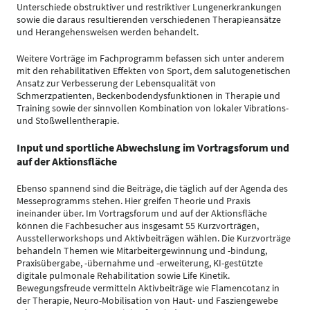
Unterschiede obstruktiver und restriktiver Lungenerkrankungen
sowie die daraus resultierenden verschiedenen Therapieansätze
und Herangehensweisen werden behandelt.
Weitere Vorträge im Fachprogramm befassen sich unter anderem
mit den rehabilitativen Effekten von Sport, dem salutogenetischen
Ansatz zur Verbesserung der Lebensqualität von
Schmerzpatienten, Beckenbodendysfunktionen in Therapie und
Training sowie der sinnvollen Kombination von lokaler Vibrations-
und Stoßwellentherapie.
Input und sportliche Abwechslung im Vortragsforum und
auf der Aktionsfläche
Ebenso spannend sind die Beiträge, die täglich auf der Agenda des
Messeprogramms stehen. Hier greifen Theorie und Praxis
ineinander über. Im Vortragsforum und auf der Aktionsfläche
können die Fachbesucher aus insgesamt 55 Kurzvorträgen,
Ausstellerworkshops und Aktivbeiträgen wählen. Die Kurzvorträge
behandeln Themen wie Mitarbeitergewinnung und -bindung,
Praxisübergabe, -übernahme und -erweiterung, KI-gestützte
digitale pulmonale Rehabilitation sowie Life Kinetik.
Bewegungsfreude vermitteln Aktivbeiträge wie Flamencotanz in
der Therapie, Neuro-Mobilisation von Haut- und Fasziengewebe