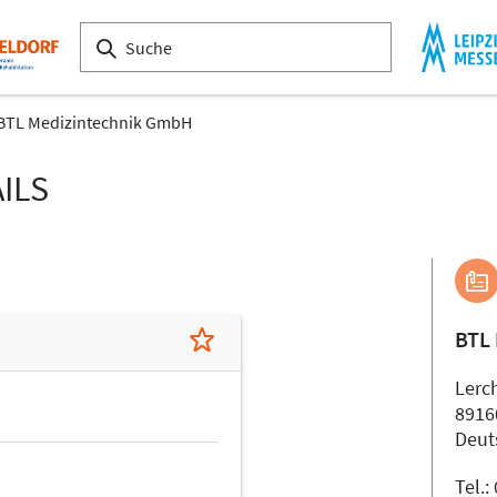
BTL Medizintechnik GmbH
ILS
BTL
Lerc
8916
Deut
Tel.