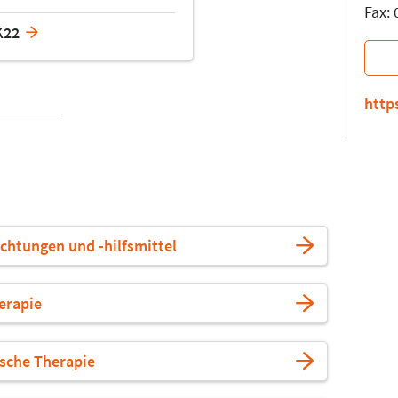
Fax:
K22
http
ichtungen und -hilfsmittel
erapie
ische Therapie