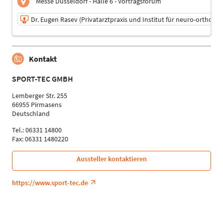
Messe Düsseldorf - Halle 6 - Vortragsforum
Dr. Eugen Rasev (Privatarztpraxis und Institut für neuro-orthop
19.09.2025 | 16:15 - 16:45
Kontakt
Dr. Eugen Rasev (Privatarztpraxis und Institut für
neuro-orthopädische Rehabilitation und
Schmerztherapie)
SPORT-TEC GMBH
Referent
Lemberger Str. 255
Sprache
66955 Pirmasens
Deutsch
Deutschland
Tel.: 06331 14800
Fax: 06331 1480220
Aussteller kontaktieren
https://www.sport-tec.de